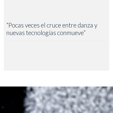
“Pocas veces el cruce entre danza y
nuevas tecnologías conmueve”
Carolina Prieto – Pag.12, 2007. Casa