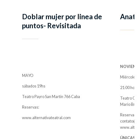
Doblar mujer por linea de
Anato
puntos- Revisitada
NOVIEMB
MAYO
Miércoles 
sábados 19hs
21:00 hora
Teatro Payro San Martín 766 Caba
Teatro Cam
Mario Brav
Reservas:
Reservas:
www.alternativateatral.com
contato@e
www.altern
ÚNICAS
F