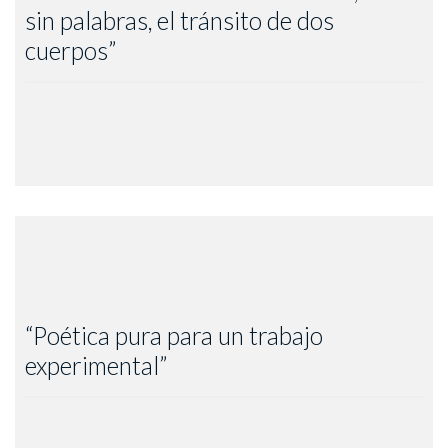
sin palabras, el tránsito de dos
Melina Martire – LOUD Teatro, 2017. Anatomía de una
cuerpos”
relación
“Poética pura para un trabajo
Alejandro Cruz – La Nación 2017. Performance junto a Leon
experimental”
Ferrari – Paris Tokio