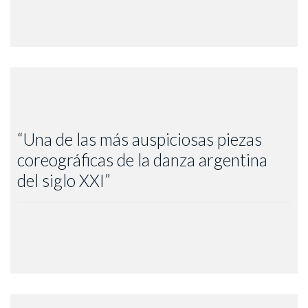
“Una de las más auspiciosas piezas
coreográficas de la danza argentina
Valerio Cesio – Revista Dans, México, 2005. Un monstruo y
del siglo XXI”
la chucara